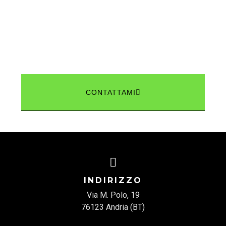
Prenota un appuntamento!
I miei orari flessibili ti consentiranno di
allenarti in linea con le tue esigenze.
Contattami ora!
CONTATTAMI
INDIRIZZO
Via M. Polo, 19
76123 Andria (BT)