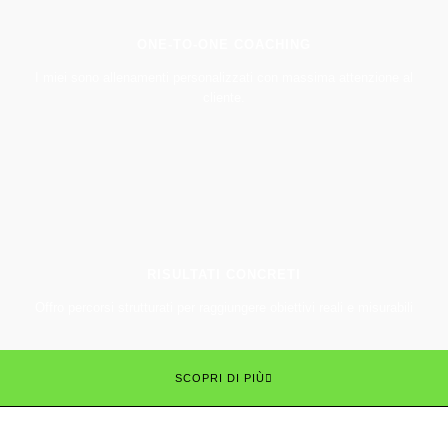
ONE-TO-ONE COACHING
I miei sono allenamenti personalizzati con massima attenzione al
cliente.
RISULTATI CONCRETI
Offro percorsi strutturati per raggiungere obiettivi reali e misurabili
SCOPRI DI PIÙ